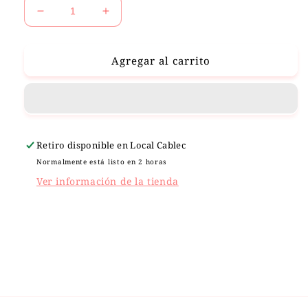
Reducir
Aumentar
cantidad
cantidad
para
para
FRAGANCIA
FRAGANCIA
Agregar al carrito
AROM
AROM
Retiro disponible en
Local Cablec
Normalmente está listo en 2 horas
Ver información de la tienda