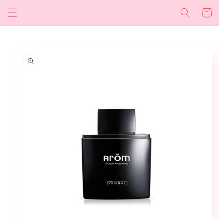
Ir
directamente
Carrito
al contenido
Ir
directamente
a la
información
del producto