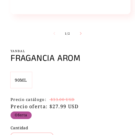
Abrir
elemento
multimedia
1
de
1
/
2
en
una
ventana
modal
YANBAL
FRAGANCIA AROM
90ML
Precio
Precio
Precio catálogo:
$33.00 USD
habitual
Precio oferta: $27.99 USD
de
oferta
Oferta
Cantidad