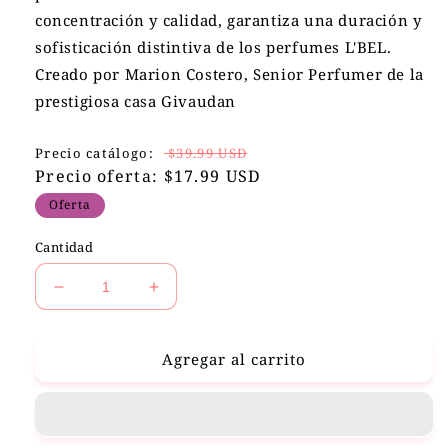
concentración y calidad, garantiza una duración y
sofisticación distintiva de los perfumes L'BEL.
Creado por Marion Costero, Senior Perfumer de la
prestigiosa casa Givaudan
Precio
Precio
Precio catálogo:
$39.99 USD
habitual
Precio oferta: $17.99 USD
de
oferta
Oferta
Cantidad
Reducir
Aumentar
cantidad
cantidad
para
para
Chic
Chic
Agregar al carrito
Attitude
Attitude
Perfume
Perfume
de
de
Mujer
Mujer