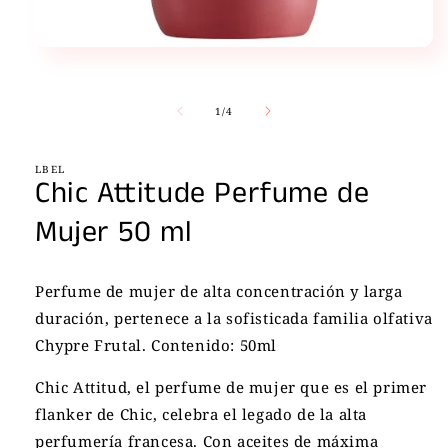
Abrir
elemento
multimedia
1
de
1
/
4
en
una
ventana
modal
LBEL
Chic Attitude Perfume de
Mujer 50 ml
Perfume de mujer de alta concentración y larga
duración, pertenece a la sofisticada familia olfativa
Chypre Frutal. Contenido: 50ml
Chic Attitud, el perfume de mujer que es el primer
flanker de Chic, celebra el legado de la alta
perfumería francesa. Con aceites de máxima