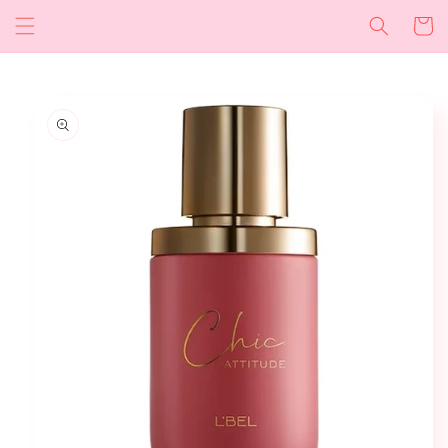
Ir
directamente
Carrito
al contenido
Ir
directamente
a la
información
del producto