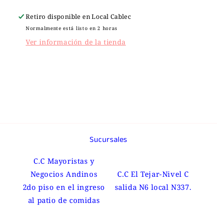
50
50
Retiro disponible en
Local Cablec
ml
ml
Normalmente está listo en 2 horas
Ver información de la tienda
Sucursales
C.C Mayoristas y
Negocios Andinos
C.C El Tejar-Nivel C
2do piso en el ingreso
salida N6 local N337.
al patio de comidas